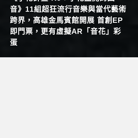
音》11組超狂流行音樂與當代藝術
跨界，高雄金馬賓館開展 首創EP
即門票，更有虛擬AR「音花」彩
蛋
24/06/2022
#小花計畫
#小花盛開的回音
#金馬賓館當代美術館
#永添藝術
#當代藝術
#方序中
#五月天瑪莎
#邵雅曼
#陳勇志